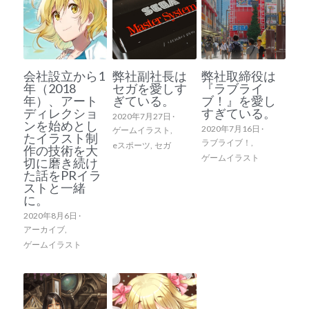
会社設立から1
弊社副社長は
弊社取締役は
年（2018
セガを愛しす
『ラブライ
年）、アート
ぎている。
ブ！』を愛し
ディレクショ
すぎている。
2020年7月27日
·
ンを始めとし
2020年7月16日
·
ゲームイラスト,
たイラスト制
ラブライブ！,
eスポーツ,
セガ
作の技術を大
ゲームイラスト
切に磨き続け
た話をPRイラ
ストと一緒
に。
2020年8月6日
·
アーカイブ,
ゲームイラスト