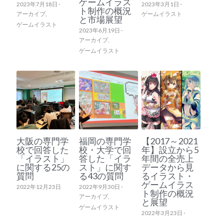
ゲームイラス
2023年7月18日
·
2023年3月1日
·
ト制作の概況
アーカイブ,
ゲームイラスト
と市場展望
ゲームイラスト
2023年6月19日
·
アーカイブ,
ゲームイラスト
大阪の専門学
福岡の専門学
【2017～2021
校で回答した
校・大学で回
年】設立から5
「イラスト」
答した「イラ
年間の全売上
に関する25の
スト」に関す
データから見
質問
る43の質問
るイラスト・
ゲームイラス
2022年12月23日
2022年9月30日
·
ト制作の概況
アーカイブ,
と展望
ゲームイラスト
2022年3月23日
·