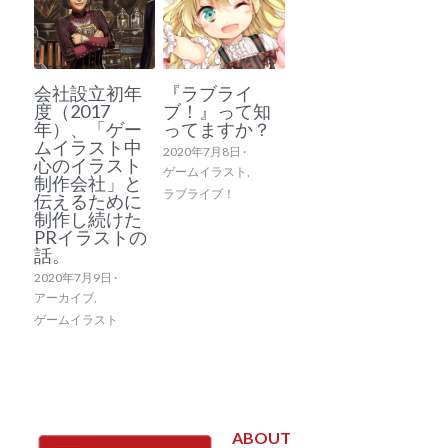
会社設立初年
『ラブライ
度（2017
ブ！』って知
年）、「ゲー
ってますか？
ムイラスト中
2020年7月8日
·
心のイラスト
ゲームイラスト,
制作会社」と
ラブライブ！
伝えるために
制作し続けた
PRイラストの
話。
2020年7月9日
·
アーカイブ,
ゲームイラスト
ABOUT