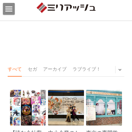
私たちについて
事業実績
会社概要
フィロソフィー
メディア
イラスト・ゲームイラスト制作
メンバー
イラスト企画・プロデュース
お問合わせ
すべて
セガ
アーカイブ
ラブライブ！
沿革
ECストア
お問合わせ
スポンサー・リレーション
資料ダウンロード
検索