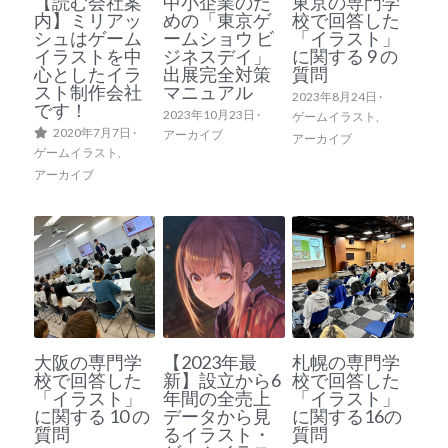
【読む会社案
中小企業のた
東京の専門学
内】ミリアッ
めの「東京ゲ
校で回答した
シュはゲーム
ームショウ ビ
「イラスト」
イラストを中
ジネスデイ」
に関する 9 の
心としたイラ
出展完全対策
質問
スト制作会社
マニュアル
2023年8月24日
·
です！
2023年10月23日
·
ゲームイラスト,
2020年7月7日
·
アーカイブ
アーカイブ
ゲームイラスト,
アーカイブ
大阪の専門学
【2023年最
札幌の専門学
校で回答した
新】設立から6
校で回答した
「イラスト」
年間の全売上
「イラスト」
に関する 10 の
データから見
に関する16の
質問
るイラスト・
質問