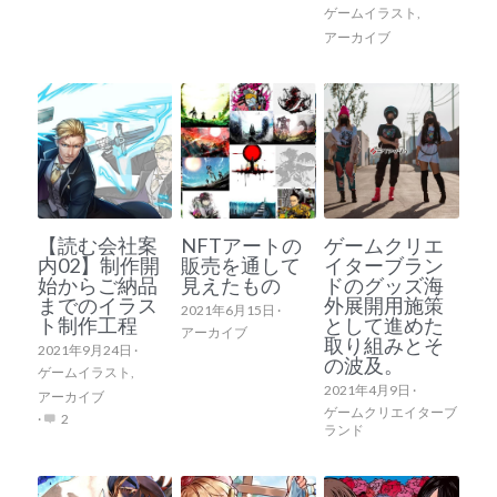
ゲームイラスト,
アーカイブ
【読む会社案
NFTアートの
ゲームクリエ
内02】制作開
販売を通して
イターブラン
始からご納品
見えたもの
ドのグッズ海
までのイラス
外展開用施策
2021年6月15日
·
ト制作工程
として進めた
アーカイブ
取り組みとそ
2021年9月24日
·
の波及。
ゲームイラスト,
2021年4月9日
·
アーカイブ
ゲームクリエイターブ
·
2
ランド