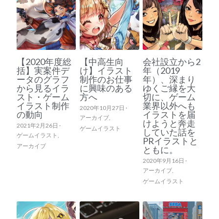
【2020年度総
【中高生向
会社設立から2
括】実案件デ
け】イラスト
年（2019
ータのグラフ
制作のお仕事
年）、深まり
から見るイラ
に興味のある
ゆくご縁を大
スト・ゲーム
方へ
切に、ゲーム
イラスト制作
業界以外へも
2020年10月27日
·
の動向
イラストを届
アーカイブ,
けようと奔走
2021年2月26日
·
ゲームイラスト
していた話を
ゲームイラスト,
PRイラストと
アーカイブ
ともに。
2020年9月16日
·
アーカイブ,
ゲームイラスト