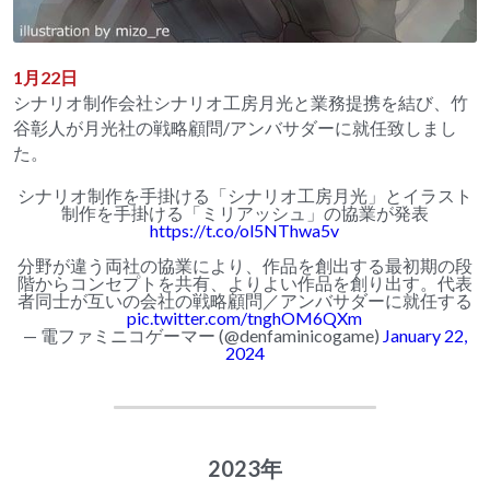
1月22日
シナリオ制作会社シナリオ工房月光と業務提携を結び、
竹
谷彰人が月光社の戦略顧問/アンバサダーに就任致しまし
た。
シナリオ制作を手掛ける「シナリオ工房月光」とイラスト
制作を手掛ける「ミリアッシュ」の協業が発表
https://t.co/ol5NThwa5v
分野が違う両社の協業により、作品を創出する最初期の段
階からコンセプトを共有、よりよい作品を創り出す。代表
者同士が互いの会社の戦略顧問／アンバサダーに就任する
pic.twitter.com/tnghOM6QXm
— 電ファミニコゲーマー (@denfaminicogame)
January 22,
2024
2023年