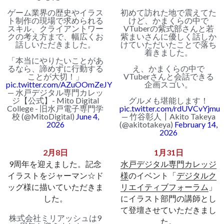
ゲーム業界の歴史やイラス
初めて訪れた地で震えてた
ト制作の現場で求められる
けど、かまくらの中で
スキル、クライアントワー
VTuberの紫式部さんと若
クの考え方まで、幅広くお
紫まいさんに優しく話しか
話しいただきました。
けていただいたことで落ち
着きました。
「本当にやりたいことがあ
るなら、諦めずに行動する
え、かまくらの中で
ことが大切！」
VTuberさんと会話できる
pic.twitter.com/AZuOOmZeJY
企画スゴい。
— 水戸デジタル専門カレッ
ジ【公式】- Mito Digital
グルメも堪能します！
College - 旧水戸電子専門学
pic.twitter.com/rdUVCvYjmu
校 (@MitoDigital)
June 4,
— 竹谷彰人┃Akito Takeya
2026
(@akitotakeya)
February 14,
2026
2月8日
1月31日
9周年を迎えました。記念
水戸デジタル専門カレッジ
イラストをジャーマン☆ド
様
のイベント「
デジタルク
ッグ様に描いていただきま
リエイティブフォーラム
」
した。
にイラスト部門の講師とし
て登壇させていただきまし
株式会社ミリアッシュは9
た。