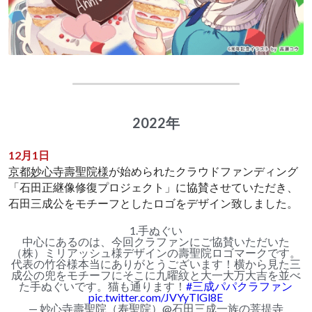
2022年
12月1日
京都妙心寺壽聖院様
が始められたクラウドファンディング
「石田正継像修復プロジェクト」に協賛させていただき、
石田三成公をモチーフとしたロゴをデザイン致しました。
1.手ぬぐい
中心にあるのは、今回クラファンにご協賛いただいた
（株）ミリアッシュ様デザインの壽聖院ロゴマークです。
代表の竹谷様本当にありがとうございます！横から見た三
成公の兜をモチーフにそこに九曜紋と大一大万大吉を並べ
た手ぬぐいです。猫も通ります！
#三成パパクラファン
pic.twitter.com/JVYyTlGl8E
— 妙心寺壽聖院（寿聖院）@石田三成一族の菩提寺