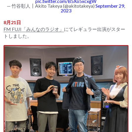
pic.twitter.com/B5Xo5xcxgW
— 竹谷彰人┃Akito Takeya (@akitotakeya)
September 29,
2023
8月21日
FM FUJI「みんなのラジオ」
にてレギュラー出演がスター
トしました。