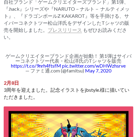
自社ブランド「ゲームクリエイターズブランド」第1弾、
『.hack』シリーズや『NARUTO－ナルト－ ナルティメッ
ト』、『ドラゴンボールZ KAKAROT』等を手掛ける、サ
イバーコネクトツー松山洋氏をデザインしたTシャツの販
売を開始しました。
プレスリリース
 もぜひお読みくださ
い。
ゲームクリエイターブランド企画が始動！ 第1弾はサイバ
ーコネクトツー代表・松山洋氏のTシャツを販売
https://t.co/9nrh4ftsfM
pic.twitter.com/wDHWzhsrve
— ファミ通.com (@famitsu)
May 7, 2020
2月8日
3周年を迎えました。
記念イラストをjbstyle.様に描いてい
ただきました。