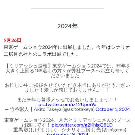
2024年
9月26日
東京ゲームショウ2024年に出展しました。今年はシナリオ
工房月光社とのコラボ出展でした。
【ミリアッシュ速報】東京ゲームショウ2024では、昨年を
大きく上回る188名もの方々が弊社ブースへお立ち寄りく
ださいました！
お忙しい中ご挨拶させていただき本当にありがとうござい
ました！愛しか感じておりません…！！
また来年も幕張メッセでお会いしましょう！！
pic.twitter.com/iz12Upoi9o
— 竹谷彰人┃Akito Takeya (@akitotakeya)
October 1, 2024
東京ゲームショウ2024、月光とミリアッシュさんのブース
は感じです！
pic.twitter.com/g2KhigQ81D
— 重馬 敬(しげま けい) シナリオ工房 月光 (@shigema)
September 26, 2024