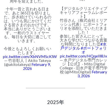
周年を迎えました。
【デジタルクリエイティブ
十年一昔と言われる日ま
キャリアフォーラムレポー
で、あと365日を切りまし
ト】
た。歩き続けていられるの
竹谷さん（株式会社ミリア
は、いつも気にかけてくだ
ッシュ代表）にポートフォ
さる皆さまのおかげです。
リオを添削していただきま
本当にありがとうございま
した！
す。一桁のラストイヤー
参加した皆さんにとって、
も、毎日を大切に過ごして
大きな学びにつながる貴重
いきます。
な時間になりました👏
#水
戸デジタル
#ポートフォリ
今後ともよろしくお願いい
オ
たします。
pic.twitter.com/HQqeIll8Jx
pic.twitter.com/XbNVMScKlW
— 水戸デジタル専門カレッ
— 竹谷彰人┃Akito Takeya
ジ【公式】- Mito Digital
(@akitotakeya)
February 9,
College - 旧水戸電子専門学
2026
校 (@MitoDigital)
February
3, 2026
2025年