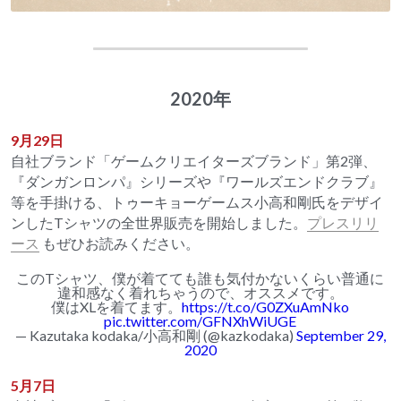
2020年
9月29日
自社ブランド「ゲームクリエイターズブランド」第2弾、
『ダンガンロンパ』シリーズや『ワールズエンドクラブ』
等を手掛ける、トゥーキョーゲームス小高和剛氏をデザイ
ンしたTシャツの全世界販売を開始しました。
プレスリリ
ース
 もぜひお読みください。
このTシャツ、僕が着てても誰も気付かないくらい普通に
違和感なく着れちゃうので、オススメです。
僕はXLを着てます。
https://t.co/G0ZXuAmNko
pic.twitter.com/GFNXhWiUGE
— Kazutaka kodaka/小高和剛 (@kazkodaka)
September 29,
2020
5月7日