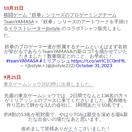
10月31日
格闘ゲーム『鉄拳』シリーズのプロゲーミングチーム
TeamYAMASA
× 
『鉄拳』シリーズのアートワークを手掛け
る
イラストレーターjbstyle.
 のコラボTシャツ販売しまし
た。
鉄拳のプロゲーマー達が所属するチームといえばまず名前
が挙がるであろうTeamYAMASAの新ロゴTを描かせていた
たきました！数量限定とのこと、お早めに！
#teamYAMASA
#ミリアッシュ
https://t.co/wHC1C0mf9L
— ⚡️jbstyle.⚡️ (@jbstyle222)
October 31, 2023
9月21日
東京ゲームショウ2023年に出展しました。
先週の東京ゲームショウでは、2日間でなんと134名の方々
がミリアッシュのブースに来てくださいました。配布物を
作り忘れて静かな3人の会社に、1時間あたり10名です。
約4割の53名が初対面で、やはりTGSは親交を深める場&新
たな出会いの場だなあと思います。
改めまして皆様ありがとうございました！