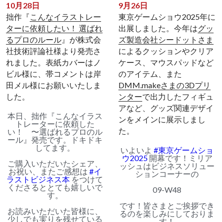
10月28日
9月26日
拙作『
こんなイラストレー
東京ゲームショウ2025年に
ターに依頼したい！ 選ばれ
出展しました。今年は
グッ
るプロのルール
』が株式会
ズ製造会社シードットさま
社技術評論社様より発売さ
によるクッションやクリア
れました。表紙カバーはノ
ケース、マウスパッドなど
ビル様に、帯コメントは岸
のアイテム、また
田メル様にお願いいたしま
DMM.makeさまの3Dプリ
した。
ンター
で出力したフィギュ
アなど、グッズ関連デザイ
本日、拙作『こんなイラス
ンをメインに展示しまし
トレーターに依頼した
た。
い！ 〜選ばれるプロのル
ール』発売です。ドキドキ
してます。
いよいよ
#東京ゲームショ
ウ2025
開幕です！ミリア
ご購入いただいたシェア、
ッシュはビジネスソリュー
お祝い、またご感想は
#イ
ションコーナーの
ラストビジネス本
をつけて
くださるととても嬉しいで
09-W48
す。
です！皆さまとご挨拶でき
お読みいただいた皆様に、
るのを楽しみにしておりま
少しでも実りを残せている
す！