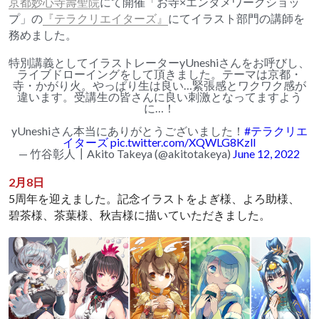
京都妙心寺壽聖院
にて開催「お寺×エンタメワークショッ
プ」の
『テラクリエイターズ』
にてイラスト部門の講師を
務めました。
特別講義としてイラストレーターyUneshiさんをお呼びし、
ライブドローイングをして頂きました。テーマは京都・
寺・かがり火。やっぱり生は良い…緊張感とワクワク感が
違います。受講生の皆さんに良い刺激となってますよう
に…！
yUneshiさん本当にありがとうございました！
#テラクリエ
イターズ
pic.twitter.com/XQWLG8KzlI
— 竹谷彰人┃Akito Takeya (@akitotakeya)
June 12, 2022
2月8日
5周年を迎えました。記念イラストをよぎ様、よろ助様、
碧茶様、茶葉様、秋吉様に描いていただきました。