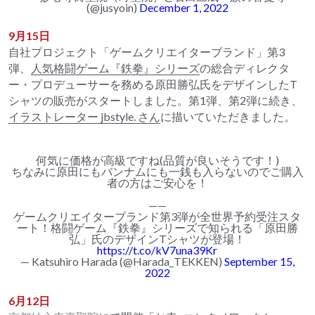
(@jusyoin)
December 1, 2022
9月15日
自社プロジェクト「ゲームクリエイターブランド」第3
弾、
人気格闘ゲーム『鉄拳』シリーズ
の総合ディレクタ
ー・プロデューサーを務める原田勝弘氏をデザインしたT
シャツの販売がスタートしました。第1弾、第2弾に続き、
イラストレーター jbstyle. さん
に描いていただきました。
何気に価格が高級ですね(品質が良いそうです！)
ちなみに原田にもバンナムにも一銭も入らないのでご購入
者の方はご安心を！
——
ゲームクリエイターブランド第3弾が全世界予約受注スタ
ート！格闘ゲーム『鉄拳』シリーズで知られる「原田勝
弘」氏のデザインTシャツが登場！
https://t.co/kV7una39Kr
— Katsuhiro Harada (@Harada_TEKKEN)
September 15,
2022
6月12日