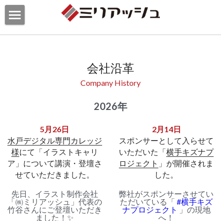
私たちについて
事業実績
会社概要
会社沿革
フィロソフィー
メディア
イラスト・ゲームイラスト制作
Company History
メンバー
イラスト企画・プロデュース
お問合わせ
2026年
沿革
ECストア
お問合わせ
5月26日
2月14日
水戸デジタル専門カレッジ
スポンサーとして入らせて
スポンサー・リレーション
資料ダウンロード
検索
様
にて「イラストキャリ
いただいた「
横手キズナプ
ア」について講演・登壇さ
ロジェクト
」が開催されま
せていただきました。
した。
先日、イラスト制作会社
弊社がスポンサーさせてい
「㈱ミリアッシュ」代表の
ただいている「
#横手キズ
竹谷さんにご登壇いただき
ナプロジェクト
」の現地
ました！✨
へ！