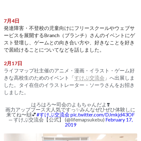
7月4日
発達障害・不登校の児童向けにフリースクールやウェブサ
ービスを展開するBranch（ブランチ）さんのイベントにゲ
スト登壇し、ゲームとの向き合い方や、好きなことを好き
で居続けることについてなどを話しました。
2月17日
ライフマップ社主催のアニメ・漫画・イラスト・ゲーム好
きな高校生のためのイベント「
すけぶ交流会
」へ出展しま
した。タイ在住のイラストレーター・ソーラさんをお招き
しました。
はろはろ〜司会のよもちゃんだよ❣️
画力アップブース大人気ですっ✨みんなぜひぜひ体験しに
来てね〜🙌💕
#すけぶ交流会
pic.twitter.com/DJmkjd43OF
— すけぶ交流会【公式】 (@lifemapsukebu)
February 17,
2019