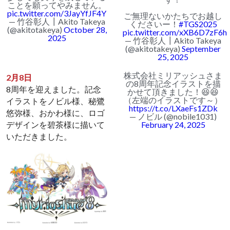
ことを願ってやみません。
pic.twitter.com/3JayYfJF4Y
ご無理ないかたちでお越し
— 竹谷彰人┃Akito Takeya
くださいー！
#TGS2025
(@akitotakeya)
October 28,
pic.twitter.com/xXB6D7zF6h
2025
— 竹谷彰人┃Akito Takeya
(@akitotakeya)
September
25, 2025
株式会社ミリアッシュさま
2月8日
の8周年記念イラストを描
8周年を迎えました。記念
かせて頂きました！😆😆
（左端のイラストです～）
イラストをノビル様、秘鷺
https://t.co/LXaeFs1ZDk
悠弥様、おかわ様に、ロゴ
— ノビル (@nobile1031)
デザインを碧茶様に描いて
February 24, 2025
いただきました。