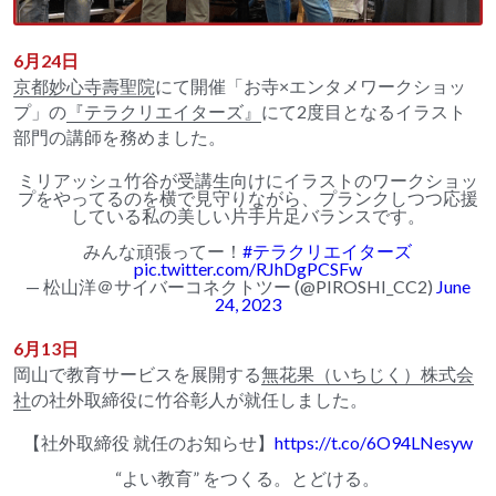
6月24日
京都妙心寺壽聖院
にて開催「お寺×エンタメワークショッ
プ」の
『テラクリエイターズ』
にて2度目となるイラスト
部門の講師を務めました。
ミリアッシュ竹谷が受講生向けにイラストのワークショッ
プをやってるのを横で見守りながら、プランクしつつ応援
している私の美しい片手片足バランスです。
みんな頑張ってー！
#テラクリエイターズ
pic.twitter.com/RJhDgPCSFw
— 松山洋＠サイバーコネクトツー (@PIROSHI_CC2)
June
24, 2023
6月13日
岡山で教育サービスを展開する
無花果（いちじく）株式会
社
の社外取締役に竹谷彰人が就任しました。
【社外取締役 就任のお知らせ】
https://t.co/6O94LNesyw
“よい教育” をつくる。とどける。