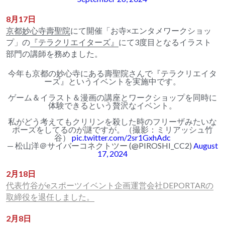
8月17日
京都妙心寺壽聖院
にて開催「お寺×エンタメワークショッ
プ」の
『テラクリエイターズ』
にて3度目となるイラスト
部門の講師を務めました。
今年も京都の妙心寺にある壽聖院さんで『テラクリエイタ
ーズ』というイベントを実施中です。
ゲーム＆イラスト＆漫画の講座とワークショップを同時に
体験できるという贅沢なイベント。
私がどう考えてもクリリンを殺した時のフリーザみたいな
ポーズをしてるのが謎ですが。（撮影：ミリアッシュ竹
谷）
pic.twitter.com/2sr1GxhAdc
— 松山洋＠サイバーコネクトツー (@PIROSHI_CC2)
August
17, 2024
2月18日
代表竹谷がeスポーツイベント企画運営会社DEPORTARの
取締役を退任しました。
2月8日