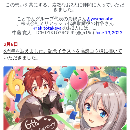
この想いを共にする、素敵なお2人に仲間に入っていただ
きました。
ことでんグループ代表の真鍋さん
@yasmanabe
、株式会社ミリアッシュ代表取締役の竹谷さん
@akitotakeya
のお2人には、…
— 中藤 寛人｜ICHIZIKU GROUP (@_h19n)
June 13, 2023
2月8日
6周年を迎えました。記念イラストを高瀬コウ様に描いて
いただきました。