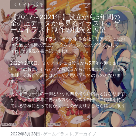
サイトへ戻る
【2017～2021年】設立から5年間の
全売上データから見るイラスト・ゲ
ームイラスト制作の概況と展望
イラスト・ゲームイラスト専門の制作会社ミリアッシュにお
ける過去5年間の売上データをジャンル別のグラフにして、
それぞれ概況を書き記しました。
2022年2月8日、ミリアッシュは設立から5周年を迎えまし
た。その折に、せっかくなら設立からこれまでの全データを
集計・分析してみてはどうかと思い至ってのものとなりま
す。
あくまでも一社の一例という範囲を出ない内容とはなります
が、イラスト業界に携わる方やイラスト制作にご興味を持っ
ている皆様にとって何か良いものがありましたら嬉しい限り
です。
2022年3月23日
·
ゲームイラスト,
アーカイブ