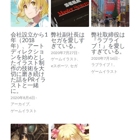
会社設立から1
弊社副社長は
弊社取締役は
年（2018
セガを愛しす
『ラブライ
年）、アート
ぎている。
ブ！』を愛し
ディレクショ
すぎている。
2020年7月27日
·
ンを始めとし
2020年7月16日
·
ゲームイラスト,
たイラスト制
ラブライブ！,
eスポーツ,
セガ
作の技術を大
ゲームイラスト
切に磨き続け
た話をPRイラ
ストと一緒
に。
2020年8月6日
·
アーカイブ,
ゲームイラスト