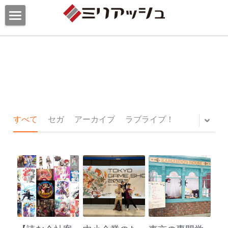
私たちについて
事業実績
会社概要
フィロソフィー
メディア
イラスト・ゲームイラスト制作
メンバー
イラスト企画・プロデュース
お問合わせ
すべて
セガ
アーカイブ
ラブライブ！
沿革
ECストア
お問合わせ
スポンサー・リレーション
資料ダウンロード
検索