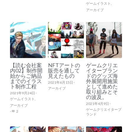
ゲームイラスト,
アーカイブ
【読む会社案
NFTアートの
ゲームクリエ
内02】制作開
販売を通して
イターブラン
始からご納品
見えたもの
ドのグッズ海
までのイラス
外展開用施策
2021年6月15日
·
ト制作工程
として進めた
アーカイブ
取り組みとそ
2021年9月24日
·
の波及。
ゲームイラスト,
2021年4月9日
·
アーカイブ
ゲームクリエイターブ
·
2
ランド