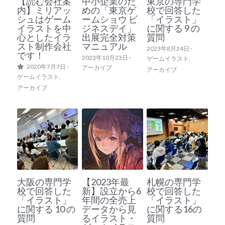
【読む会社案
中小企業のた
東京の専門学
内】ミリアッ
めの「東京ゲ
校で回答した
シュはゲーム
ームショウ ビ
「イラスト」
イラストを中
ジネスデイ」
に関する 9 の
心としたイラ
出展完全対策
質問
スト制作会社
マニュアル
2023年8月24日
·
です！
2023年10月23日
·
ゲームイラスト,
2020年7月7日
·
アーカイブ
アーカイブ
ゲームイラスト,
アーカイブ
大阪の専門学
【2023年最
札幌の専門学
校で回答した
新】設立から6
校で回答した
「イラスト」
年間の全売上
「イラスト」
に関する 10 の
データから見
に関する16の
質問
るイラスト・
質問