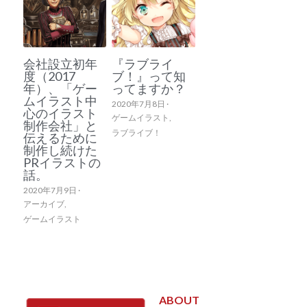
会社設立初年
『ラブライ
度（2017
ブ！』って知
年）、「ゲー
ってますか？
ムイラスト中
2020年7月8日
·
心のイラスト
ゲームイラスト,
制作会社」と
ラブライブ！
伝えるために
制作し続けた
PRイラストの
話。
2020年7月9日
·
アーカイブ,
ゲームイラスト
ABOUT