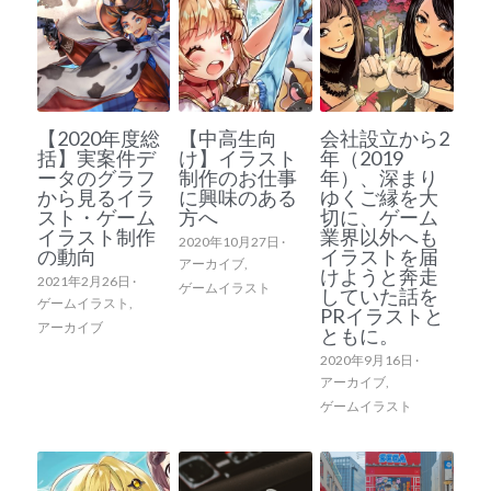
【2020年度総
【中高生向
会社設立から2
括】実案件デ
け】イラスト
年（2019
ータのグラフ
制作のお仕事
年）、深まり
から見るイラ
に興味のある
ゆくご縁を大
スト・ゲーム
方へ
切に、ゲーム
イラスト制作
業界以外へも
2020年10月27日
·
の動向
イラストを届
アーカイブ,
けようと奔走
2021年2月26日
·
ゲームイラスト
していた話を
ゲームイラスト,
PRイラストと
アーカイブ
ともに。
2020年9月16日
·
アーカイブ,
ゲームイラスト