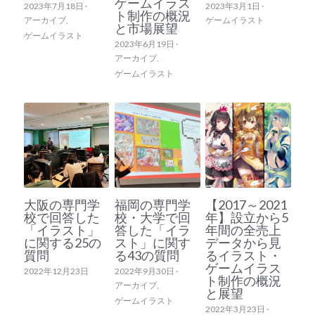
ゲームイラス
2023年7月18日
·
2023年3月1日
·
ト制作の概況
アーカイブ,
ゲームイラスト
と市場展望
ゲームイラスト
2023年6月19日
·
アーカイブ,
ゲームイラスト
大阪の専門学
福岡の専門学
【2017～2021
校で回答した
校・大学で回
年】設立から5
「イラスト」
答した「イラ
年間の全売上
に関する25の
スト」に関す
データから見
質問
る43の質問
るイラスト・
ゲームイラス
2022年12月23日
2022年9月30日
·
ト制作の概況
アーカイブ,
と展望
ゲームイラスト
2022年3月23日
·